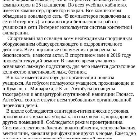
компьютеров и 25 планшетов. Во всех учебных кабинетах
имеется компьютер, проектор и экран. Все компьютеры
объедены в локальную сеть. 45 компьютеров подключены к
сети Интернет. Для организации безопасности работы
учащихся в сети Интернет используется система контентной
фильтрации.
Спортивный зал оснащен всем необходимым спортивным
оборудованием общеукрепляющего и оздоровительного
действия. Все спортивные сооружения проверены на
безопасность, имеются акты. В спортивном зале в 2019 году
проведён текущий ремонт. В зимнее время учащиеся
осваивают лыжную подготовку, для чего имеется достаточное
количество пластиковых лыж, ботинок.
В школе имеется автобус для организации подвоза
учащихся. Автобусом пользуются учащиеся, проживающие в:
п.Кумыш, п. Мишариха, с.Кын. Автобусы оснащены
тахографами и аппаратурой спутниковой навигации Глонасс.
Автобусы соответствуют всем требованиям организованной
перевозки детей.
В школе соблюдаются санитарно-гигиенические условия,
производится влажная уборка классных комнат, коридоров и
других помещений. Соблюдается режим проветривания.
Системы электроснабжения, водоснабжения, теплоснабжения,
вентиляции, канализации функционируют в норме. Ежегодно
в здании проходит текущий косметический ремонт.