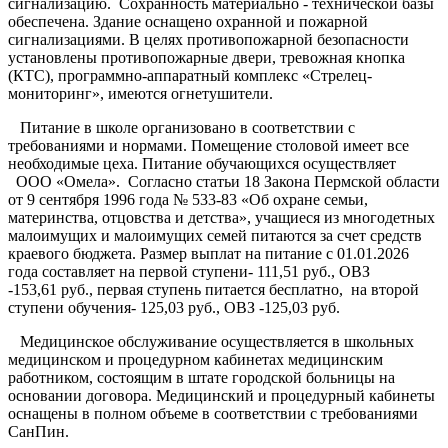
сигнализацию. Сохранность материально - технической базы
обеспечена. Здание оснащено охранной и пожарной
сигнализациями. В целях противопожарной безопасности
установлены противопожарные двери, тревожная кнопка
(КТС), программно-аппаратный комплекс «Стрелец-
мониторинг», имеются огнетушители.
Питание в школе организовано в соответствии с
требованиями и нормами. Помещение столовой имеет все
необходимые цеха. Питание обучающихся осуществляет
ООО «Омела». Согласно статьи 18 Закона Пермской области
от 9 сентября 1996 года № 533-83 «Об охране семьи,
материнства, отцовства и детства», учащиеся из многодетных
малоимущих и малоимущих семей питаются за счет средств
краевого бюджета.
Размер выплат на
питание с 01.01.2026
года составляет на первой ступени- 111,51 руб., ОВЗ
-153,61 руб., первая ступень питается бесплатно, на второй
ступени обучения- 125,03 руб., ОВЗ -125,03 руб.
Медицинское обслуживание осуществляется в школьных
медицинском и процедурном кабинетах медицинским
работником, состоящим в штате городской больницы на
основании договора. Медицинский и процедурный кабинеты
оснащены в полном объеме в соответствии с требованиями
СанПин.