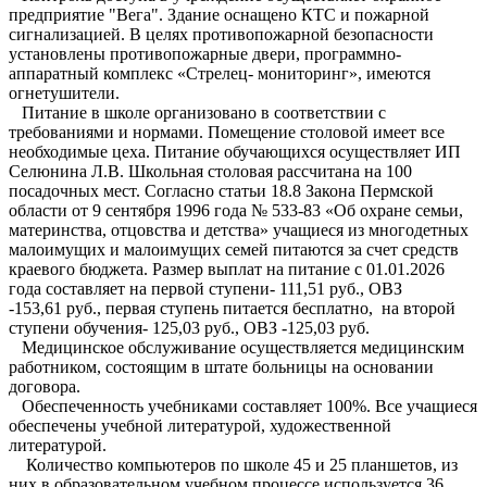
предприятие "Вега". Здание оснащено КТС и пожарной
сигнализацией. В целях противопожарной безопасности
установлены противопожарные двери, программно-
аппаратный комплекс «Стрелец- мониторинг», имеются
огнетушители.
Питание в школе организовано в соответствии с
требованиями и нормами. Помещение столовой имеет все
необходимые цеха. Питание обучающихся осуществляет ИП
Селюнина Л.В. Школьная столовая рассчитана на 100
посадочных мест. Согласно статьи 18.8 Закона Пермской
области от 9 сентября 1996 года № 533-83 «Об охране семьи,
материнства, отцовства и детства» учащиеся из многодетных
малоимущих и малоимущих семей питаются за счет средств
краевого бюджета.
Размер выплат на
питание с 01.01.2026
года составляет на первой ступени- 111,51 руб., ОВЗ
-153,61 руб., первая ступень питается бесплатно, на второй
ступени обучения- 125,03 руб., ОВЗ -125,03 руб.
Медицинское обслуживание осуществляется медицинским
работником, состоящим в штате больницы на основании
договора.
Обеспеченность учебниками составляет 100%. Все учащиеся
обеспечены учебной литературой, художественной
литературой.
Количество компьютеров по школе 45 и 25 планшетов, из
них в образовательном учебном процессе используется 36