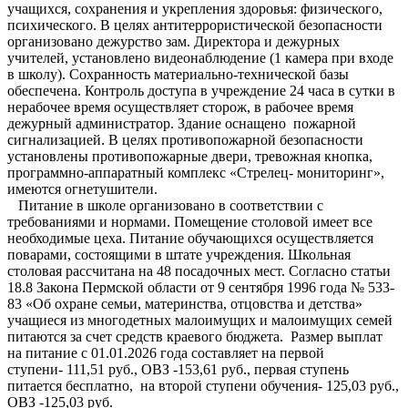
учащихся, сохранения и укрепления здоровья: физического,
психического. В целях антитеррористической безопасности
организовано дежурство зам. Директора и дежурных
учителей, установлено видеонаблюдение (1 камера при входе
в школу). Сохранность материально-технической базы
обеспечена. Контроль доступа в учреждение 24 часа в сутки в
нерабочее время осуществляет сторож, в рабочее время
дежурный администратор. Здание оснащено пожарной
сигнализацией. В целях противопожарной безопасности
установлены противопожарные двери, тревожная кнопка,
программно-аппаратный комплекс «Стрелец- мониторинг»,
имеются огнетушители.
Питание в школе организовано в соответствии с
требованиями и нормами. Помещение столовой имеет все
необходимые цеха. Питание обучающихся осуществляется
поварами, состоящими в штате учреждения. Школьная
столовая рассчитана на 48 посадочных мест. Согласно статьи
18.8 Закона Пермской области от 9 сентября 1996 года № 533-
83 «Об охране семьи, материнства, отцовства и детства»
учащиеся из многодетных малоимущих и малоимущих семей
питаются за счет средств краевого бюджета.
Размер выплат
на
питание с 01.01.2026 года составляет на первой
ступени- 111,51 руб., ОВЗ -153,61 руб., первая ступень
питается бесплатно, на второй ступени обучения- 125,03 руб.,
ОВЗ -125,03 руб.