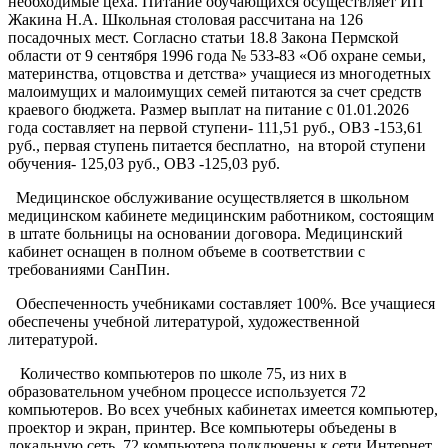
необходимые цеха. Питание обучающихся осуществляет ИП
Жакина Н.А. Школьная столовая рассчитана на 126
посадочных мест. Согласно статьи 18.8 Закона Пермской
области от 9 сентября 1996 года № 533-83 «Об охране семьи,
материнства, отцовства и детства» учащиеся из многодетных
малоимущих и малоимущих семей питаются за счет средств
краевого бюджета.
Размер выплат на
питание с 01.01.2026
года составляет на первой ступени- 111,51 руб., ОВЗ -153,61
руб., первая ступень питается бесплатно, на второй ступени
обучения- 125,03 руб., ОВЗ -125,03 руб.
Медицинское обслуживание осуществляется в школьном
медицинском кабинете медицинским работником, состоящим
в штате больницы на основании договора. Медицинский
кабинет оснащен в полном объеме в соответствии с
требованиями СанПин.
Обеспеченность учебниками составляет 100%. Все учащиеся
обеспечены учебной литературой, художественной
литературой.
Количество компьютеров по школе 75, из них в
образовательном учебном процессе используется 72
компьютеров. Во всех учебных кабинетах имеется компьютер,
проектор и экран, принтер. Все компьютеры объедены в
локальную сеть. 72 компьютера подключены к сети Интернет.