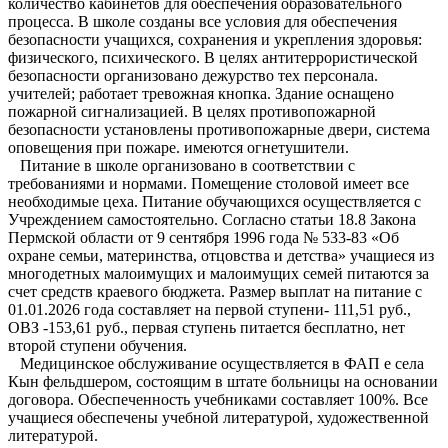
количество кабинетов для обеспечения образовательного
процесса. В школе созданы все условия для обеспечения
безопасности учащихся, сохранения и укрепления здоровья:
физического, психического. В целях антитеррористической
безопасности организовано дежурство тех персонала.
учителей; работает тревожная кнопка. Здание оснащено
пожарной сигнализацией. В целях противопожарной
безопасности установлены противопожарные двери, система
оповещения при пожаре. имеются огнетушители.
Питание в школе организовано в соответствии с
требованиями и нормами. Помещение столовой имеет все
необходимые цеха. Питание обучающихся осуществляется с
Учреждением самостоятельно. Согласно статьи 18.8 Закона
Пермской области от 9 сентября 1996 года № 533-83 «Об
охране семьи, материнства, отцовства и детства» учащиеся из
многодетных малоимущих и малоимущих семей питаются за
счет средств краевого бюджета.
Размер выплат на
питание с
01.01.2026 года составляет на первой ступени- 111,51 руб.,
ОВЗ -153,61 руб., первая ступень питается бесплатно, нет
второй ступени обучения.
Медицинское обслуживание осуществляется в ФАП е села
Кын фельдшером, состоящим в штате больницы на основании
договора. Обеспеченность учебниками составляет 100%. Все
учащиеся обеспечены учебной литературой, художественной
литературой.