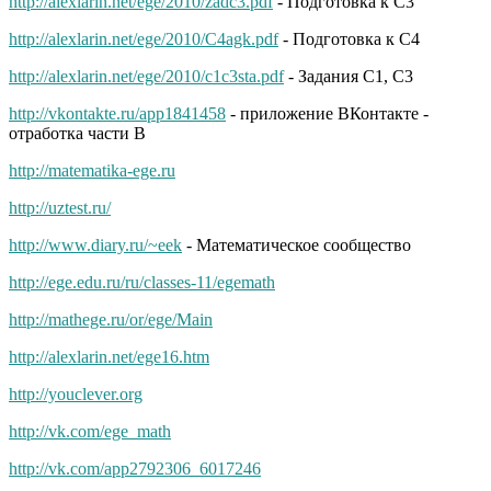
http://alexlarin.net/ege/2010/zadc3.pdf
- Подготовка к C3
http://alexlarin.net/ege/2010/C4agk.pdf
- Подготовка к С4
http://alexlarin.net/ege/2010/c1c3sta.pdf
- Задания С1, С3
http://vkontakte.ru/app1841458
- приложение ВКонтакте -
отработка части В
http://matematika-ege.ru
http://uztest.ru/
http://www.diary.ru/~eek
- Математическое сообщество
http://ege.edu.ru/ru/classes-11/egemath
http://mathege.ru/or/ege/Main
http://alexlarin.net/ege16.htm
http://youclever.org
http://vk.com/ege_math
http://vk.com/app2792306_6017246