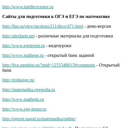
http://www.intellectcentre.ru
Сайты для подготовки к ОГЭ и ЕГЭ по математике
http://fipi.ru/view/sections/211/docs/471.html
- демо-версия
http://alexlarin.net
- различные материалы для подготовки
http://www.egetrener.ru
- видеоуроки
http://www.mathege.ru
- открытый банк заданий
http://live.mephist.ru/?mid=1255348015#comments
- Открытый
банк
http://reshuege.ru/
http://matematika.egepedia.ru
http://www.mathedu.ru
http://www.ege-trener.ru
http://egeent.narod.ru/matematika/online/