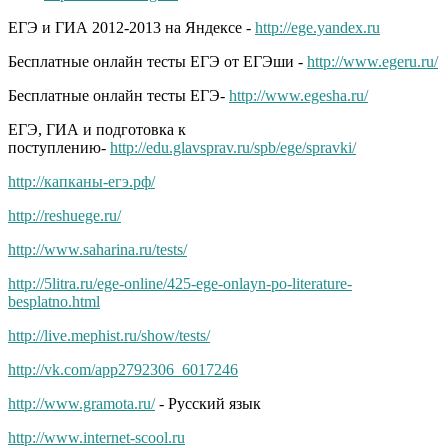
ЕГЭ и ГИА 2012-2013 на Яндексе -
http://ege.yandex.ru
Бесплатные онлайн тесты ЕГЭ от ЕГЭши -
http://www.egeru.ru/
Бесплатные онлайн тесты ЕГЭ-
http://www.egesha.ru/
ЕГЭ, ГИА и подготовка к
поступлению-
http://edu.glavsprav.ru/spb/ege/spravki/
http://капканы-егэ.рф/
http://reshuege.ru/
http://www.saharina.ru/tests/
http://5litra.ru/ege-online/425-ege-onlayn-po-literature-
besplatno.html
http://live.mephist.ru/show/tests/
http://vk.com/app2792306_6017246
http://www.gramota.ru/
- Русский язык
http://www.internet-scool.ru