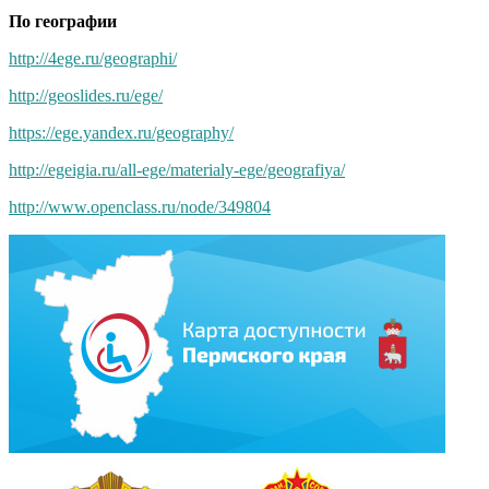
По географии
http://4ege.ru/geographi/
http://geoslides.ru/ege/
https://ege.yandex.ru/geography/
http://egeigia.ru/all-ege/materialy-ege/geografiya/
http://www.openclass.ru/node/349804