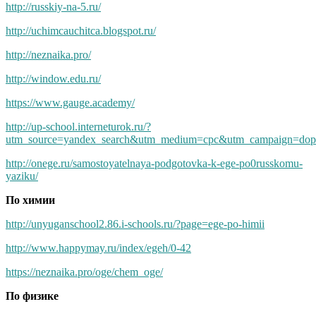
http://russkiy-na-5.ru/
http://uchimcauchitca.blogspot.ru/
http://neznaika.pro/
http://window.edu.ru/
https://www.gauge.academy/
http://up-school.interneturok.ru/?
utm_source=yandex_search&utm_medium=cpc&utm_campaign=dopol
http://onege.ru/samostoyatelnaya-podgotovka-k-ege-po0russkomu-
yaziku/
По химии
http://unyuganschool2.86.i-schools.ru/?page=ege-po-himii
http://www.happymay.ru/index/egeh/0-42
https://neznaika.pro/oge/chem_oge/
По физике