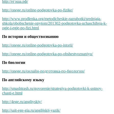
http://егэша.рф/
http://onege.ru/online-podgotovka-po-fizike/
http://www.prodlenka.org/metodicheskie-razrabotki/srednjaja-
shkola/obobschenie-opytom/201302-podgotovka-uchaschihsja-k-
ogje-i-egje-po-fizi.html
По истории и обществознанию
http://onege.ru/online-podgotovka-po-istorii/
http://onege.ru/online-podgotovka-po-obshestvoznaniyu/
По биологии
http://onege.ru/онлайн-подготовка-по-биологии/
По английскому языку
http://smashtrash.ru/govorenie/strategiya-podgotovki-k-ustnoy-
chasti-e.html
http://4ege.ru/angliyskiy/
http://sait-ege-gia.ru/anglijskij-yazik/