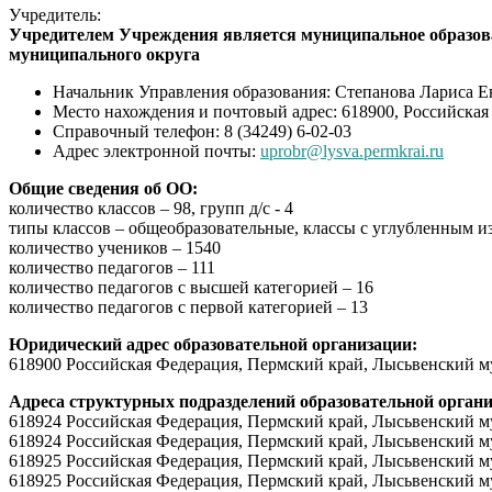
Учредитель:
Учредителем Учреждения является муниципальное образов
муниципального округа
Начальник Управления образования: Степанова Лариса Е
Место нахождения и почтовый адрес: 618900, Российская
Справочный телефон: 8 (34249) 6-02-03
Адрес электронной почты:
uprobr@lysva.permkrai.ru
Общие сведения об ОО:
количество классов – 98, групп д/с - 4
типы классов – общеобразовательные, классы с углубленным и
количество учеников – 1540
количество педагогов – 111
количество педагогов с высшей категорией – 16
количество педагогов с первой категорией – 13
Юридический адрес образовательной организации:
618900 Российская Федерация, Пермский край, Лысьвенский м
Адреса структурных подразделений образовательной орган
618924 Российская Федерация, Пермский край, Лысьвенский мун
618924 Российская Федерация, Пермский край, Лысьвенский мун
618925 Российская Федерация, Пермский край, Лысьвенский му
618925 Российская Федерация, Пермский край, Лысьвенский м