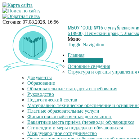
Сегодня: 07.08.2026, 16:56
МБОУ "СОШ №16 с углубленным из
618900, Пермский край, г. Лысьва
Меню
Toggle Navigation
Главная
Сведения об ОО
Основные сведения
Структура и органы управления 
Документы
Образование
Образовательные стандарты и требования
Руководство
Педагогический состав
Материально-техническое обеспечение и оснащеннос
Платные образовательные услуги
Финансово-хозяйственная деятельность
Вакантные места приёма (перевода) обучающихся
Стипендии и меры поддержки обучающихся
Международное сотрудничество
Организация питания в образовательной организац