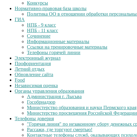
Конкурсы
Нормативно-правовая база школы
Политика ОО в отношении обработки персональны
ГИА
НПБ - 9 класс
НПБ - 11 класс
Сочинение
Информационные материалы
Ссылки на тренировочные материалы
Телефоны горячей линии
Электронный журнал
Профориентация
Летний отдых
Обновление сайта
Food
Независимая оценка
Органы управления образования
Администрация г. Лысьва
Гособрнадзор
Министерство образования и науки Пермского края
Министерство просвещения Российской Федерации
Телефоны доверия
"Горячая линия" по незаконному сбору денежных с
Рассажи, где торгуют смертью!
Контактные телефоны служб, оказывающих психол