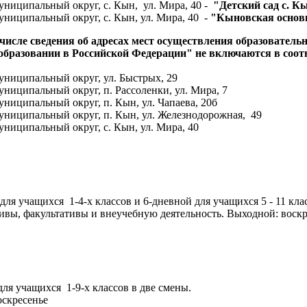
ниципальный округ, с. Кын, ул. Мира, 40 -
"Детский сад с. К
ниципальный округ, с. Кын, ул. Мира, 40 -
"Кыновская основ
числе сведения об адресах мест осуществления образовательн
б образовании в Российской Федерации" не включаются в соо
униципальный округ, ул. Быстрых, 29
ниципальный округ, п. Рассоленки, ул. Мира, 7
ниципальный округ, п. Кын, ул. Чапаева, 20б
униципальный округ, п. Кын, ул. Железнодорожная, 49
ниципальный округ, с. Кын, ул. Мира, 40
я учащихся 1-4-х классов и 6-дневной для учащихся 5 - 11 кла
тивы, факультативы и внеучебную деятельность. Выходной: воск
ля учащихся 1-9-х классов в две смены.
оскресенье